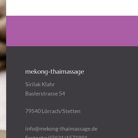
mekong-thaimassage
Sirilak Klahr
Baslerstrasse 54
79540 Lörrach/Stetten
info@mekong-thaimassage.de
Festnetz: 07621/1571891